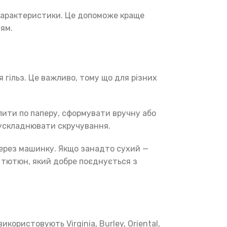
о характеристики. Це допоможе краще
тям.
 гільз. Це важливо, тому що для різних
лити по паперу, сформувати вручну або
 ускладнювати скручування.
через машинку. Якщо занадто сухий —
 тютюн, який добре поєднується з
ористовують Virginia, Burley, Oriental,