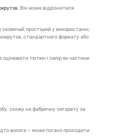
окруток
. Він може відрізнятися
 зазвичай простіший у використанні,
амокруток, стандартного формату або
е оцінювати тютюн і папір як частини
обу, схожу на фабричну сигарету за
адто волога — може погано проходити