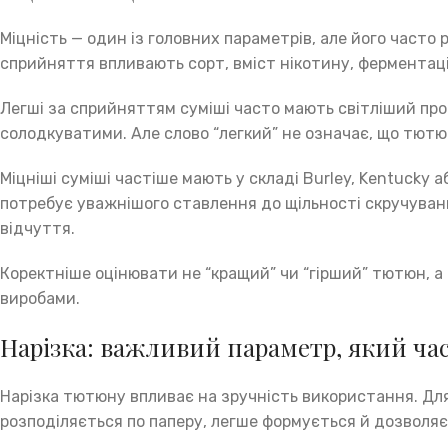
Міцність — один із головних параметрів, але його часто
сприйняття впливають сорт, вміст нікотину, ферментація, 
Легші за сприйняттям суміші часто мають світліший про
солодкуватими. Але слово “легкий” не означає, що тютю
Міцніші суміші частіше мають у складі Burley, Kentucky
потребує уважнішого ставлення до щільності скручуванн
відчуття.
Коректніше оцінювати не “кращий” чи “гірший” тютюн, а
виробами.
Нарізка: важливий параметр, який ча
Нарізка тютюну впливає на зручність використання. Для
розподіляється по паперу, легше формується й дозволяє