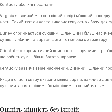
Kentucky або їхні поєднання.
Virginia зазвичай має світліший колір і м’якший, солодку
ноти. Такий тютюн часто використовують як базу для су
Burley сприймається сухішим, щільнішим і більш насичени
суміші глибини та виразнішого тютюнового характеру.
Oriental — це ароматичний компонент із пряними, трав’я
що робить суміш більш багатошаровою.
Kentucky зазвичай має насичений, димний і щільний проф
Якщо в описі товару вказано кілька сортів, важливо див
сухішим, ароматнішим або міцнішим за сприйняттям.
Оцініть міцність без ілюзій