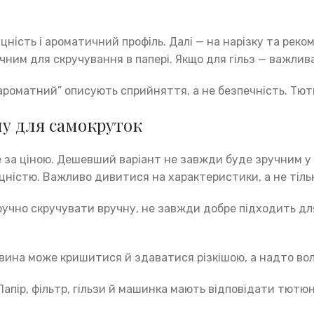
міцність і ароматичний профіль. Далі — на нарізку та ре
ним для скручування в папері. Якщо для гільз — важлива
 “ароматний” описують сприйняття, а не безпечність. Тю
у для самокруток
за ціною. Дешевший варіант не завжди буде зручним у 
цністю. Важливо дивитися на характеристики, а не тільк
учно скручувати вручну, не завжди добре підходить для 
овина може кришитися й здаватися різкішою, а надто во
апір, фільтр, гільзи й машинка мають відповідати тютю