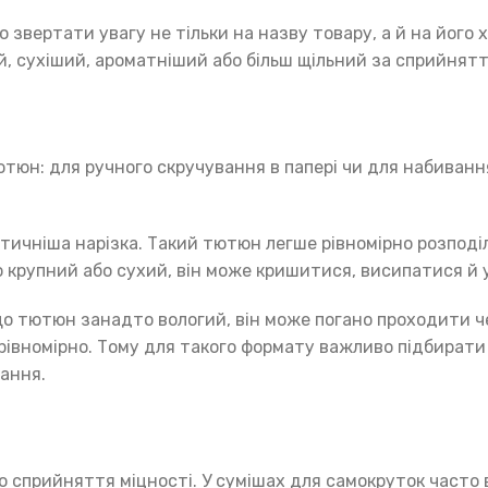
 звертати увагу не тільки на назву товару, а й на йог
ий, сухіший, ароматніший або більш щільний за сприйнят
тюн: для ручного скручування в папері чи для набивання
тичніша нарізка. Такий тютюн легше рівномірно розподі
 крупний або сухий, він може кришитися, висипатися й
Якщо тютюн занадто вологий, він може погано проходити 
івномірно. Тому для такого формату важливо підбирати
вання.
сприйняття міцності. У сумішах для самокруток часто вик