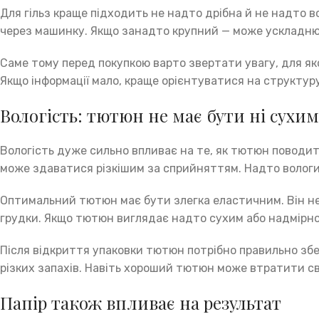
Для гільз краще підходить не надто дрібна й не надто 
через машинку. Якщо занадто крупний — може ускладн
Саме тому перед покупкою варто звертати увагу, для я
Якщо інформації мало, краще орієнтуватися на структуру 
Вологість: тютюн не має бути ні сухим
Вологість дуже сильно впливає на те, як тютюн поводи
може здаватися різкішим за сприйняттям. Надто вологий
Оптимальний тютюн має бути злегка еластичним. Він не 
грудки. Якщо тютюн виглядає надто сухим або надмірно
Після відкриття упаковки тютюн потрібно правильно збер
різких запахів. Навіть хороший тютюн може втратити св
Папір також впливає на результат