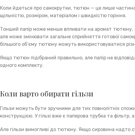
Коли йдеться про самокрутки, тютюн — це лише частина 
щільністю, розміром, матеріалом і швидкістю горіння.
Тонший папір може менше впливати на аромат тютюну, а
але може змінювати загальне сприйняття готової самок
більшого об’єму тютюну можуть використовуватися різн
Якщо тютюн підібраний правильно, але папір не відпові
одного комплекту.
Коли варто обирати гільзи
Гільзи можуть бути зручними для тих повнолітніх спожи
конструкцією. У гільзі вже є паперова трубка та фільтр,
Але гільзи вимогливі до тютюну. Якщо сировина надто 