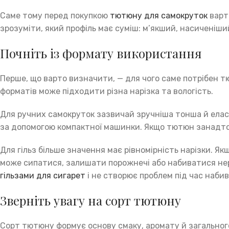
Саме тому перед покупкою
тютюну для самокруток
варто
зрозуміти, який профіль має суміш: м’якший, насиченіш
Почніть із формату використання
Перше, що варто визначити, — для чого саме потрібен тю
форматів може підходити різна нарізка та вологість.
Для ручних самокруток зазвичай зручніша тонша й елас
за допомогою компактної машинки. Якщо тютюн занадто
Для гільз більше значення має рівномірність нарізки. 
може сипатися, залишати порожнечі або набиватися нер
гільзами для сигарет
і не створює проблем під час наби
Зверніть увагу на сорт тютюну
Сорт тютюну формує основу смаку, аромату й загального 