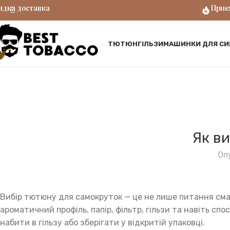
дка доставка
Приєм
ТЮТЮН
ГІЛЬЗИ
МАШИНКИ ДЛЯ СИ
Як в
Оп
Вибір тютюну для самокруток — це не лише питання смаку
ароматичний профіль, папір, фільтр, гільзи та навіть с
набити в гільзу або зберігати у відкритій упаковці.