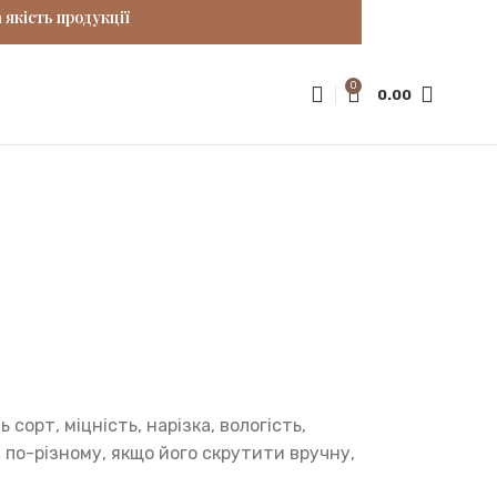
 якість продукції
0
0.00
орт, міцність, нарізка, вологість,
я по-різному, якщо його скрутити вручну,