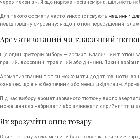
через механізм. Якщо нарізка нерівномірна, щільність н
Для такого формату часто використовують
машинки дл
невідповідну сировину: якщо тютюн пересушений, злежа
Ароматизований чи класичний тютю
Ще один критерій вибору — аромат. Класичний тютюн заз
пряний, деревний, трав’яний або димний. Такий варіант
Ароматизований тютюн може мати додаткові ноти: ванільн
означає, що він є безпечним або менш шкідливим. Аромат
Під час вибору ароматизованого тютюну варто звертати
може швидко набридати або змінювати сприйняття міцн
Як зрозуміти опис товару
Опис тютюну може містити багато характеристик: сорт, 