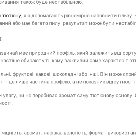
абивання також буде нестабільною.
я тютюну
, які допомагають рівномірно наповнити гільзу
ний або має багато пилу, результат може бути нестабі
н
вичай має природний профіль, який залежить від сорту 
 частіше обирають ті, кому важливий саме характер тют
і, фруктові, кавові, шоколадні або інші. Він може спри
 — це лише частина профілю, а не показник відсутності 
 увагу, чи не перебиває аромат саму тютюнову основу. 
ості.
міцність, аромат, нарізка, вологість, формат використа