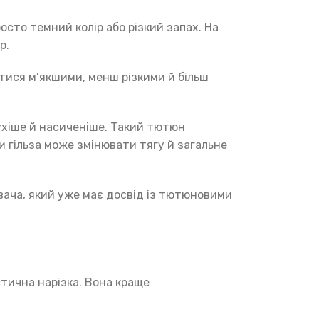
осто темний колір або різкий запах. На
р.
атися м’якшими, менш різкими й більш
сухіше й насиченіше. Такий тютюн
 гільза може змінювати тягу й загальне
вача, який уже має досвід із тютюновими
стична нарізка. Вона краще