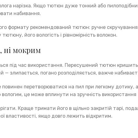
волога нарізка. Якщо тютюн дуже тонкий або пилоподібни
ювати набивання.
кого формату рекомендований тютюн: ручне скручування,
тютюну, його вологість і рівномірність волокон.
, ні мокрим
ться під час використання. Пересушений тютюн кришить
 — злипається, погано розподіляється, важче набиваєтьс
повинен перетворюватися на пил при легкому дотику, але
 вологим, це може вплинути на зручність використання 
ігати. Краще тримати його в щільно закритій тарі, подал
ої властивості, якщо довго лежить відкритим.