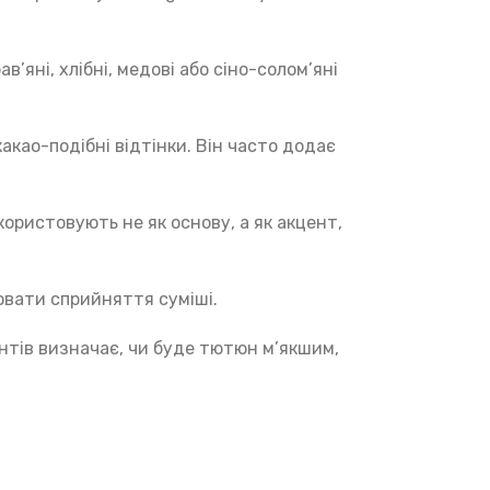
’яні, хлібні, медові або сіно-солом’яні
какао-подібні відтінки. Він часто додає
ористовують не як основу, а як акцент,
нювати сприйняття суміші.
ентів визначає, чи буде тютюн м’якшим,