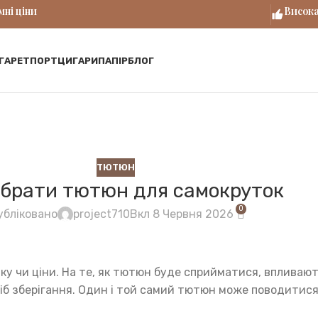
ні ціни
Висока
ГАРЕТ
ПОРТЦИГАРИ
ПАПІР
БЛОГ
ТЮТЮН
ибрати тютюн для самокруток
0
убліковано
project710
Вкл 8 Червня 2026
 чи ціни. На те, як тютюн буде сприйматися, впливають с
посіб зберігання. Один і той самий тютюн може поводитис