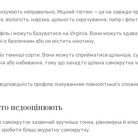
 розуміють неправильно. Міцний тютюн — це не завжди пр
вологість, нарізка, щільність скручування, папір і фільт
філь і можуть базуватися на Virginia. Вони можуть здав
н є безпечним або не містить нікотину.
 або темніші сорти. Вони можуть сприйматися щільніше, 
я або набивання, тому що занадто щільна самокрутка чи
 відповідність профілю очікуванням повнолітнього спожи
сто недооцінюють
 самокруток зазвичай зручніша тонка, рівномірна й ела
 зробити більш акуратну самокрутку.