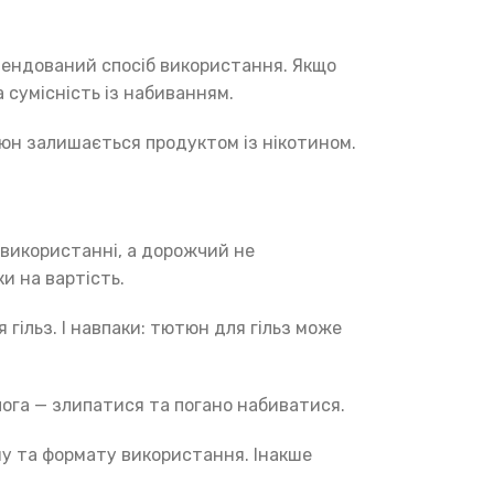
комендований спосіб використання. Якщо
 сумісність із набиванням.
тюн залишається продуктом із нікотином.
використанні, а дорожчий не
и на вартість.
гільз. І навпаки: тютюн для гільз може
лога — злипатися та погано набиватися.
ну та формату використання. Інакше