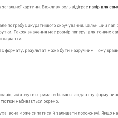
загальної картини. Важливу роль відіграє
папір для сам
ле потребує акуратнішого скручування. Щільніший папір
рутки. Також значення має розмір паперу: для тонких с
і варіанти.
дає формату, результат може бути незручним. Тому кращ
вачів, які хочуть отримати більш стандартну форму вир
 а тютюн набивається окремо.
суха, вона може сипатися й залишати порожнечі. Якщо н