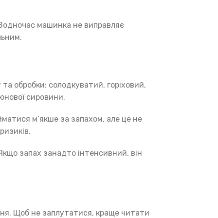
. Водночас машинка не виправляє
льним.
та обробки: солодкуватий, горіховий,
юнової сировини.
йматися м’якше за запахом, але це не
ризиків.
Якщо запах занадто інтенсивний, він
ння. Щоб не заплутатися, краще читати