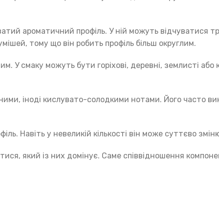
ватий ароматичний профіль. У ній можуть відчуватися трав
мішей, тому що він робить профіль більш округлим.
м. У смаку можуть бути горіхові, деревні, землисті або 
ними, іноді кислувато-солодкими нотами. Його часто вик
іль. Навіть у невеликій кількості він може суттєво змі
итися, який із них домінує. Саме співвідношення компон