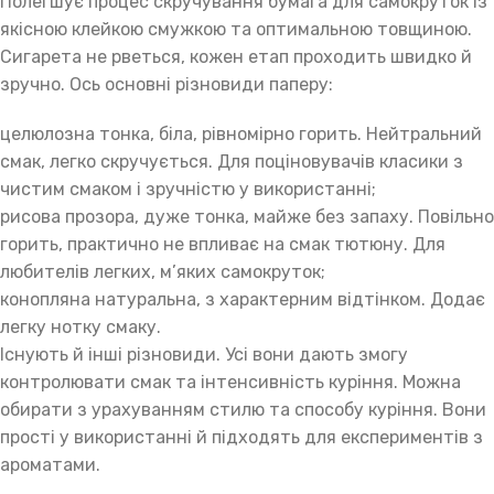
Полегшує процес скручування бумага для самокруток із
якісною клейкою смужкою та оптимальною товщиною.
Сигарета не рветься, кожен етап проходить швидко й
зручно. Ось основні різновиди паперу:
целюлозна тонка, біла, рівномірно горить. Нейтральний
смак, легко скручується. Для поціновувачів класики з
чистим смаком і зручністю у використанні;
рисова прозора, дуже тонка, майже без запаху. Повільно
горить, практично не впливає на смак тютюну. Для
любителів легких, м’яких самокруток;
конопляна натуральна, з характерним відтінком. Додає
легку нотку смаку.
Існують й інші різновиди. Усі вони дають змогу
контролювати смак та інтенсивність куріння. Можна
обирати з урахуванням стилю та способу куріння. Вони
прості у використанні й підходять для експериментів з
ароматами.