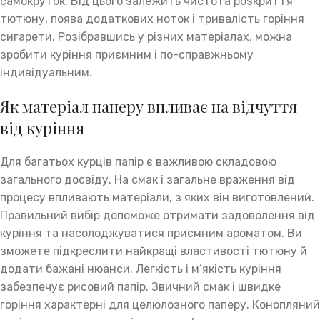
самокруток. Від цього залежить чистота розкриття
тютюну, поява додаткових ноток і тривалість горіння
сигарети. Розібравшись у різних матеріалах, можна
зробити куріння приємним і по-справжньому
індивідуальним.
Як матеріал паперу впливає на відчуття
від куріння
Для багатьох курців папір є важливою складовою
загального досвіду. На смак і загальне враження від
процесу впливають матеріали, з яких він виготовлений.
Правильний вибір допоможе отримати задоволення від
куріння та насолоджуватися приємним ароматом. Ви
зможете підкреслити найкращі властивості тютюну й
додати бажані нюанси. Легкість і м’якість куріння
забезпечує рисовий папір. Звичний смак і швидке
горіння характерні для целюлозного паперу. Конопляний