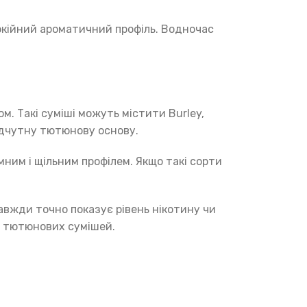
покійний ароматичний профіль. Водночас
. Такі суміші можуть містити Burley,
ідчутну тютюнову основу.
мним і щільним профілем. Якщо такі сорти
авжди точно показує рівень нікотину чи
я тютюнових сумішей.