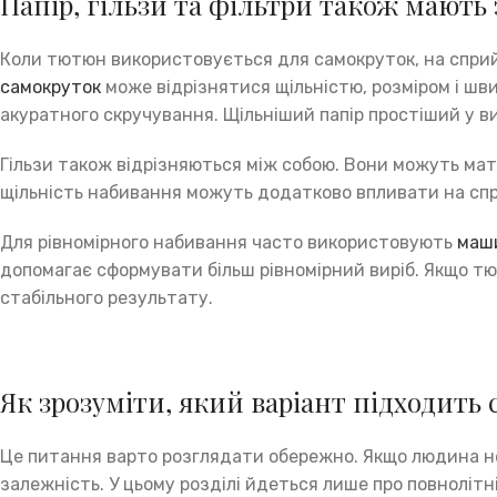
Папір, гільзи та фільтри також мають
Коли тютюн використовується для самокруток, на сприй
самокруток
може відрізнятися щільністю, розміром і шв
акуратного скручування. Щільніший папір простіший у в
Гільзи також відрізняються між собою. Вони можуть мати 
щільність набивання можуть додатково впливати на сп
Для рівномірного набивання часто використовують
маш
допомагає сформувати більш рівномірний виріб. Якщо тю
стабільного результату.
Як зрозуміти, який варіант підходить 
Це питання варто розглядати обережно. Якщо людина не
залежність. У цьому розділі йдеться лише про повнолітн