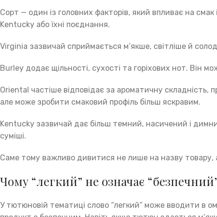
Сорт — один із головних факторів, який впливає на смак і
Kentucky або їхні поєднання.
Virginia зазвичай сприймається м’якше, світліше й соло
Burley додає щільності, сухості та горіхових нот. Він 
Oriental частіше відповідає за ароматичну складність, п
але може зробити смаковий профіль більш яскравим.
Kentucky зазвичай дає більш темний, насичений і димний
суміші.
Саме тому важливо дивитися не лише на назву товару, а 
Чому “легкий” не означає “безпечний
У тютюновій тематиці слово “легкий” може вводити в ома