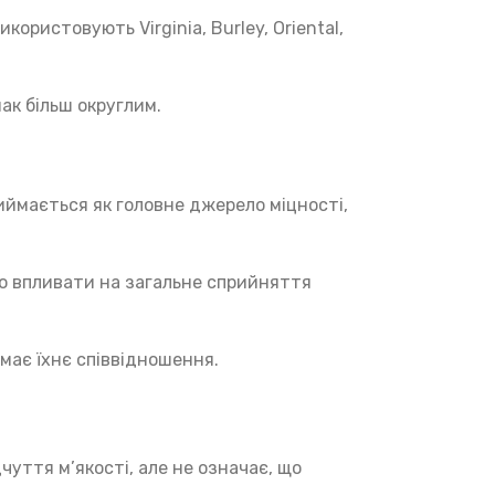
ористовують Virginia, Burley, Oriental,
ак більш округлим.
приймається як головне джерело міцності,
но впливати на загальне сприйняття
 має їхнє співвідношення.
чуття м’якості, але не означає, що