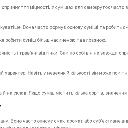
 сприйняття міцності. У сумішах для самокруток часто вик
дкуватіше. Вона часто формує основу суміші та робить см
може робити суміш більш насиченою та виразною.
ряність і трав’яні відтінки. Сам по собі він не завжди с
 характер. Навіть у невеликій кількості він може поміт
й на склад. Якщо суміш містить кілька сортів, значення
”
ну. Воно часто описує смак, аромат або суб’єктивне від