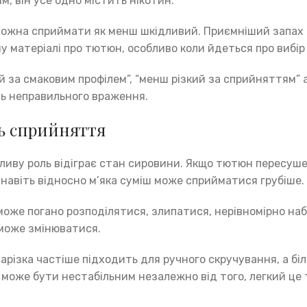
, він усе одно містить нікотин.
ожна сприймати як менш шкідливий. Приємніший запах а
 матеріалі про тютюн, особливо коли йдеться про вибір 
 за смаковим профілем”, “менш різкий за сприйняттям” а
ь неправильного враження.
ть сприйняття
ливу роль відіграє стан сировини. Якщо тютюн пересуше
навіть відносно м’яка суміш може сприйматися грубіше.
оже погано розподілятися, злипатися, нерівномірно наб
 може змінюватися.
арізка частіше підходить для ручного скручування, а бі
т може бути нестабільним незалежно від того, легкий це