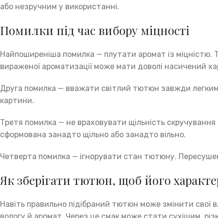
або незручним у використанні.
Помилки під час вибору міцності
Найпоширеніша помилка — плутати аромат із міцністю. Т
вираженої ароматизації може мати доволі насичений ха
Друга помилка — вважати світлий тютюн завжди легким, 
картини.
Третя помилка — не враховувати щільність скручування
сформована занадто щільно або занадто вільно.
Четверта помилка — ігнорувати стан тютюну. Пересушен
Як зберігати тютюн, щоб його характ
Навіть правильно підібраний тютюн може змінити свої в
вологу й аромат. Через це смак може стати сухішим, рі