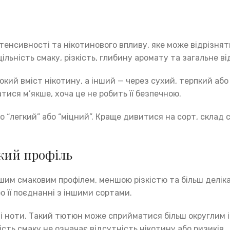
тенсивності та нікотинового впливу, яке може відрізнят
щільність смаку, різкість, глибину аромату та загальне в
ий вміст нікотину, а інший — через сухий, терпкий або
ися м’якше, хоча це не робить її безпечною.
“легкий” або “міцний”. Краще дивитися на сорт, склад су
акий профіль
им смаковим профілем, меншою різкістю та більш деліка
бо її поєднанні з іншими сортами.
дові ноти. Такий тютюн може сприйматися більш округлим 
ість смаку не означає відсутність нікотину або ризиків.