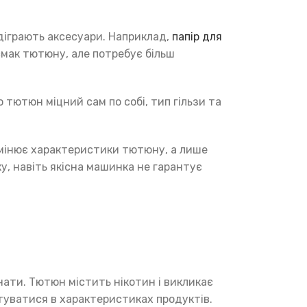
діграють аксесуари. Наприклад,
папір для
смак тютюну, але потребує більш
 тютюн міцний сам по собі, тип гільзи та
змінює характеристики тютюну, а лише
у, навіть якісна машинка не гарантує
ати. Тютюн містить нікотин і викликає
нтуватися в характеристиках продуктів.