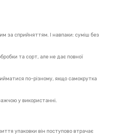
м за сприйняттям. І навпаки: суміш без
робки та сорт, але не дає повної
рийматися по-різному, якщо самокрутка
важчою у використанні.
криття упаковки він поступово втрачає