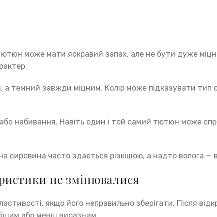
ютюн може мати яскравий запах, але не бути дуже міцни
рактер.
а темний завжди міцним. Колір може підказувати тип об
 або набивання. Навіть один і той самий тютюн може сп
а сировина часто здається різкішою, а надто волога — 
еристики не змінювалися
ластивості, якщо його неправильно зберігати. Після від
зкішим або менш виразним.