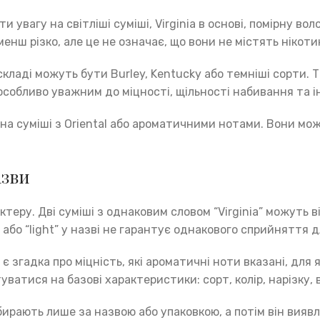
вагу на світліші суміші, Virginia в основі, помірну волог
я менш різко, але це не означає, що вони не містять нікоти
ладі можуть бути Burley, Kentucky або темніші сорти. Т
особливо уважним до міцності, щільності набивання та і
 на суміші з Oriental або ароматичними нотами. Вони мо
азви
еру. Дві суміші з однаковим словом “Virginia” можуть ві
або “light” у назві не гарантує однакового сприйняття д
 є згадка про міцність, які ароматичні ноти вказані, дл
уватися на базові характеристики: сорт, колір, нарізку, 
ирають лише за назвою або упаковкою, а потім він вияв