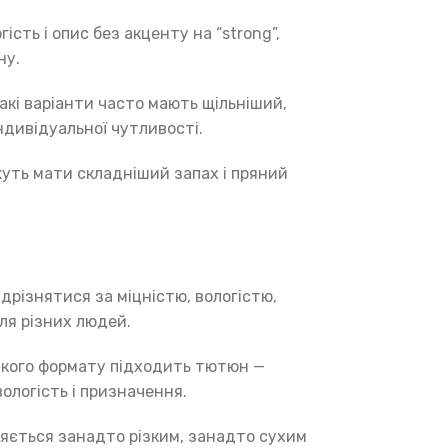
ість і опис без акценту на “strong”,
ну.
акі варіанти часто мають щільніший,
ндивідуальної чутливості.
жуть мати складніший запах і пряний
дрізнятися за міцністю, вологістю,
ля різних людей.
я якого формату підходить тютюн —
вологість і призначення.
ляється занадто різким, занадто сухим