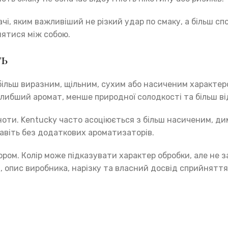
і, яким важливіший не різкий удар по смаку, а більш с
знятися між собою.
ть
льш виразним, щільним, сухим або насиченим характером
глибший аромат, менше природної солодкості та більш в
 ноти. Kentucky часто асоціюється з більш насиченим, ди
авіть без додаткових ароматизаторів.
ом. Колір може підказувати характер обробки, але не з
, опис виробника, нарізку та власний досвід сприйнятт