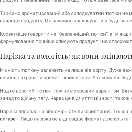
продукт є безпечним. Навіть якщо тютюн здається м’яким
Так само ароматизований або солодкуватий тютюн не м
природи продукту. Це важливо враховувати в будь-якому
Коректніше говорити не “безпечніший тютюн”, а “м’якший
формулювання точніше описують продукт і не створюют
Нарізка та вологість: як вони змінюю
Міцність тютюну залежить не лише від сорту. Дуже важ
швидше втрачати аромат і кришитися. У такому вигляді 
Надто вологий тютюн теж не є хорошим варіантом. Він м
занадто щільну тягу. Через це відчуття міцності також
Нарізка впливає на рівномірність використання. Тонша н
сигарет
. Якщо нарізка не відповідає формату, результа