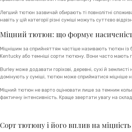
Легший тютюн зазвичай обирають ті повнолітні споживач
навіть у цій категорії різні суміші можуть суттєво відрі
Міцний тютюн: що формує насиченіс
Міцнішим за сприйняттям частіше називають тютюн із бі
Kentucky або темніші сорти тютюну. Вони часто мають 
Burley може додавати горіхові, деревні, сухі й землисті
домінують у суміші, тютюн може сприйматися міцніше н
Міцний тютюн не варто оцінювати лише за темним кольор
фактичну інтенсивність. Краще звертати увагу на склад
Сорт тютюну і його вплив на міцність