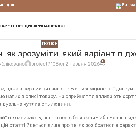
ні ціни
Висока
ГАРЕТ
ПОРТЦИГАРИ
ПАПІР
БЛОГ
ТЮТЮН
 як зрозуміти, який варіант під
0
убліковано
project710
Вкл 2 Червня 2026
ок
, одне з перших питань стосується міцності. Одні суміш
ше напис в описі товару. На сприйняття впливають сорт т
ивідуальна чутливість людини.
тний” не означають, що тютюн є безпечним або менш шкі
 У цій статті йдеться лише про те, як розібратися в хар