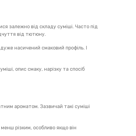
ися залежно від складу суміші. Часто під
ідчуття від тютюну.
 дуже насичений смаковий профіль. І
міші, опис смаку, нарізку та спосіб
тним ароматом. Зазвичай такі суміші
і менш різким, особливо якщо він