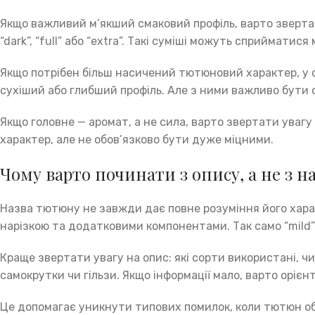
Якщо важливий м’якший смаковий профіль, варто звертати у
“dark”, “full” або “extra”. Такі суміші можуть сприйматис
Якщо потрібен більш насичений тютюновий характер, у ск
сухіший або глибший профіль. Але з ними важливо бути 
Якщо головне — аромат, а не сила, варто звертати увагу
характер, але не обов’язково бути дуже міцними.
Чому варто починати з опису, а не з н
Назва тютюну не завжди дає повне розуміння його характ
нарізкою та додатковими компонентами. Так само “mild” 
Краще звертати увагу на опис: які сорти використані, чи
самокрутки чи гільзи. Якщо інформації мало, варто орієнт
Це допомагає уникнути типових помилок, коли тютюн об