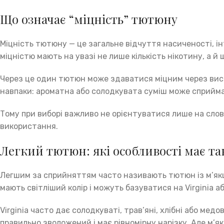
Що означає “міцність” тютюну
Міцність тютюну — це загальне відчуття насиченості, ін
міцністю мають на увазі не лише кількість нікотину, а й 
Через це один тютюн може здаватися міцним через висок
навпаки: ароматна або солодкувата суміш може сприймат
Тому при виборі важливо не орієнтуватися лише на слово 
використання.
Легкий тютюн: які особливості має т
Легшим за сприйняттям часто називають тютюн із м’якш
мають світліший колір і можуть базуватися на Virginia а
Virginia часто дає солодкуваті, трав’яні, хлібні або ме
правильно зволожений і має рівномірну нарізку. Але м’як