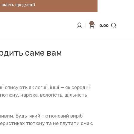
 якість продукції
0
0.00
ходить саме вам
і описують як легші, інші — як середні
ютюну, нарізка, вологість, щільність
дливим. Будь-який тютюновий виріб
актеристиках тютюну та не плутати смак,