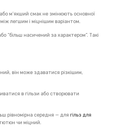
бо м’якший смак не змінюють основної
між легшим і міцнішим варіантом.
бо “більш насичений за характером”. Такі
ний, він може здаватися різкішим,
иватися в гільзи або створювати
льш рівномірна середня — для
гільз для
 тютюн чи міцний.