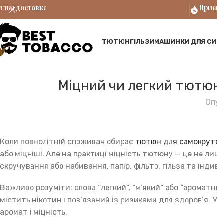
дка доставка
Приєм
ТЮТЮН
ГІЛЬЗИ
МАШИНКИ ДЛЯ СИ
Міцний чи легкий тютюн:
Оп
Коли повнолітній споживач обирає
тютюн для самокрут
або міцніші. Але на практиці міцність тютюну — це не ли
скручування або набивання, папір, фільтр, гільза та інд
Важливо розуміти: слова “легкий”, “м’який” або “арома
містить нікотин і пов’язаний із ризиками для здоров’я.
аромат і міцність.