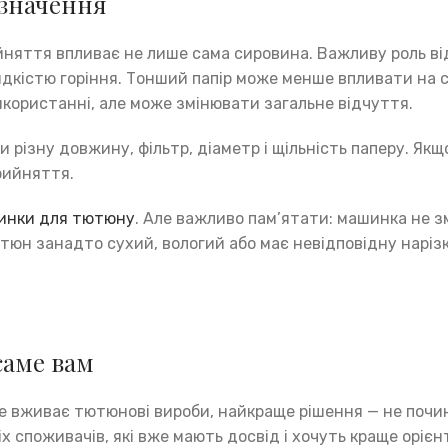
 значення
няття впливає не лише сама сировина. Важливу роль ві
идкістю горіння. Тонший папір може менше впливати на 
икористанні, але може змінювати загальне відчуття.
різну довжину, фільтр, діаметр і щільність паперу. Якщо
рийняття.
инки для тютюну
. Але важливо пам’ятати: машинка не 
тюн занадто сухий, вологий або має невідповідну нарізк
саме вам
 вживає тютюнові вироби, найкраще рішення — не почин
іх споживачів, які вже мають досвід і хочуть краще оріє