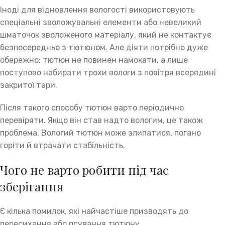
Іноді для відновлення вологості використовують
спеціальні зволожувальні елементи або невеликий
шматочок зволоженого матеріалу, який не контактує
безпосередньо з тютюном. Але діяти потрібно дуже
обережно: тютюн не повинен намокати, а лише
поступово набирати трохи вологи з повітря всередині
закритої тари.
Після такого способу тютюн варто періодично
перевіряти. Якщо він став надто вологим, це також
проблема. Вологий тютюн може злипатися, погано
горіти й втрачати стабільність.
Чого не варто робити під час
зберігання
Є кілька помилок, які найчастіше призводять до
пересихання або псування тютюну.