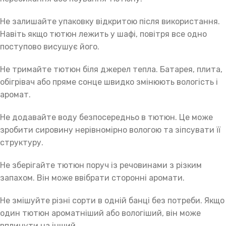
Не залишайте упаковку відкритою після використання.
Навіть якщо тютюн лежить у шафі, повітря все одно
поступово висушує його.
Не тримайте тютюн біля джерел тепла. Батарея, плита,
обігрівач або пряме сонце швидко змінюють вологість і
аромат.
Не додавайте воду безпосередньо в тютюн. Це може
зробити сировину нерівномірно вологою та зіпсувати її
структуру.
Не зберігайте тютюн поруч із речовинами з різким
запахом. Він може ввібрати сторонні аромати.
Не змішуйте різні сорти в одній банці без потреби. Якщо
один тютюн ароматніший або вологіший, він може
вплинути на інший.