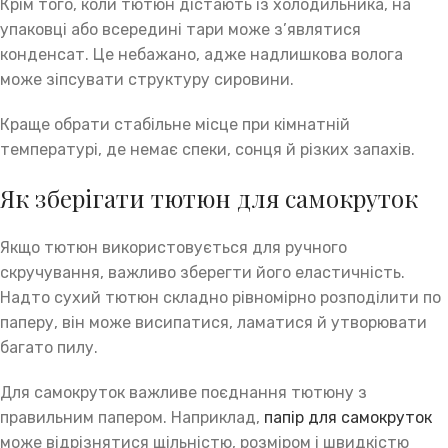
Крім того, коли тютюн дістають із холодильника, на
упаковці або всередині тари може з’являтися
конденсат. Це небажано, адже надлишкова волога
може зіпсувати структуру сировини.
Краще обрати стабільне місце при кімнатній
температурі, де немає спеки, сонця й різких запахів.
Як зберігати тютюн для самокруток
Якщо тютюн використовується для ручного
скручування, важливо зберегти його еластичність.
Надто сухий тютюн складно рівномірно розподілити по
паперу, він може висипатися, ламатися й утворювати
багато пилу.
Для самокруток важливе поєднання тютюну з
правильним папером. Наприклад,
папір для самокруток
може відрізнятися щільністю, розміром і швидкістю