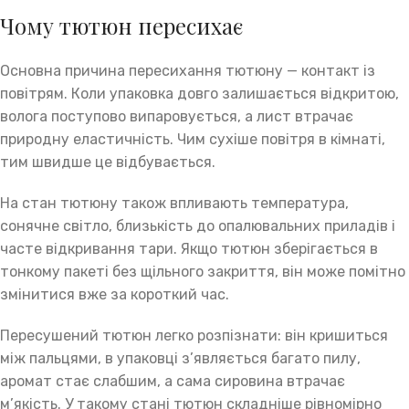
Чому тютюн пересихає
Основна причина пересихання тютюну — контакт із
повітрям. Коли упаковка довго залишається відкритою,
волога поступово випаровується, а лист втрачає
природну еластичність. Чим сухіше повітря в кімнаті,
тим швидше це відбувається.
На стан тютюну також впливають температура,
сонячне світло, близькість до опалювальних приладів і
часте відкривання тари. Якщо тютюн зберігається в
тонкому пакеті без щільного закриття, він може помітно
змінитися вже за короткий час.
Пересушений тютюн легко розпізнати: він кришиться
між пальцями, в упаковці з’являється багато пилу,
аромат стає слабшим, а сама сировина втрачає
м’якість. У такому стані тютюн складніше рівномірно