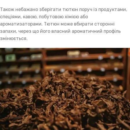
Також небажано зберігати тютюн поруч із продуктами,
спеціями, кавою, побутовою хімією або
ароматизаторами. Тютюн може вбирати сторонні
запахи, через що його власний ароматичний профіль
змінюється.