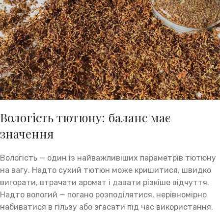
Вологість тютюну: баланс має
значення
Вологість — один із найважливіших параметрів тютюну
на вагу. Надто сухий тютюн може кришитися, швидко
вигорати, втрачати аромат і давати різкіше відчуття.
Надто вологий — погано розподілятися, нерівномірно
набиватися в гільзу або згасати під час використання.