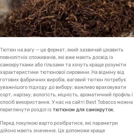
Тютюн на вагу — це формат, який зазвичай цікавить
повнолітніх споживачів, які вже мають досвід із
самокрутками або гільзами та хочуть краще розуміти
характеристики тютюнової сировини. На відміну від
готових фабричних виробів, ваговий тютюн потребує
уважнішого підходу до вибору: важливо враховувати
сорт, нарізку, вологість, міцність, ароматичний профіль і
спосіб використання. У нас на сайті Best Tobacco можна
переглянути розділ із
тютюном для самокруток
.
Перед покупкою варто розібратися, які параметри
дійсно мають значення. Це допоможе краще