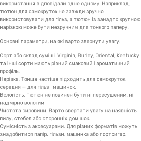
використання відповідали одне одному. Наприклад,
тютюн для самокруток не завжди зручно
використовувати для гільз, а тютюн із занадто крупною
нарізкою може бути незручним для тонкого паперу.
Основні параметри, на які варто звернути увагу:
Сорт або склад суміші. Virginia, Burley, Oriental, Kentucky
та інші сорти мають різний смаковий і ароматичний
профіль.
Нарізка. Тонша частіше підходить для самокруток,
середня — для гільз і машинок.
Вологість. Тютюн не повинен бути ні пересушеним, ні
надмірно вологим.
Чистота сировини. Варто звертати увагу на наявність
пилу, стебел або сторонніх домішок.
Сумісність з аксесуарами. Для різних форматів можуть
знадобитися папір, гільзи, машинка або портсигар.