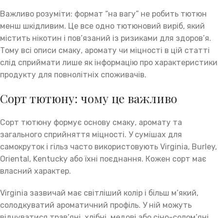
Важливо розуміти: формат “на вагу” не робить тютюн
менш шкідливим. Це все одно тютюновий виріб, який
містить нікотин і пов’язаний із ризиками для здоров’я.
Тому всі описи смаку, аромату чи міцності в цій статті
слід сприймати лише як інформацію про характеристики
продукту для повнолітніх споживачів.
Сорт тютюну: чому це важливо
Сорт тютюну формує основу смаку, аромату та
загального сприйняття міцності. У сумішах для
самокруток і гільз часто використовують Virginia, Burley,
Oriental, Kentucky або їхні поєднання. Кожен сорт має
власний характер.
Virginia зазвичай має світліший колір і більш м’який,
солодкуватий ароматичний профіль. У ній можуть
відчуватися трав’яні, хлібні, медові або сіно-солом’яні