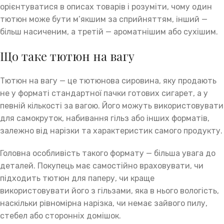
орієнтуватися в описах товарів і розуміти, чому один
тютюн може бути м’якшим за сприйняттям, інший —
більш насиченим, а третій — ароматнішим або сухішим.
Що таке тютюн на вагу
Тютюн на вагу — це тютюнова сировина, яку продають
не у форматі стандартної пачки готових сигарет, а у
певній кількості за вагою. Його можуть використовувати
для самокруток, набивання гільз або інших форматів,
залежно від нарізки та характеристик самого продукту.
Головна особливість такого формату — більша увага до
деталей. Покупець має самостійно враховувати, чи
підходить тютюн для паперу, чи краще
використовувати його з гільзами, яка в нього вологість,
наскільки рівномірна нарізка, чи немає зайвого пилу,
стебел або сторонніх домішок.