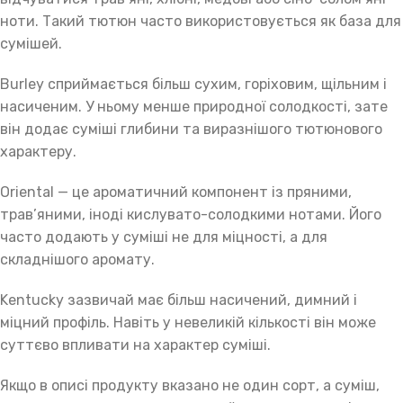
ноти. Такий тютюн часто використовується як база для
сумішей.
Burley сприймається більш сухим, горіховим, щільним і
насиченим. У ньому менше природної солодкості, зате
він додає суміші глибини та виразнішого тютюнового
характеру.
Oriental — це ароматичний компонент із пряними,
трав’яними, іноді кислувато-солодкими нотами. Його
часто додають у суміші не для міцності, а для
складнішого аромату.
Kentucky зазвичай має більш насичений, димний і
міцний профіль. Навіть у невеликій кількості він може
суттєво впливати на характер суміші.
Якщо в описі продукту вказано не один сорт, а суміш,