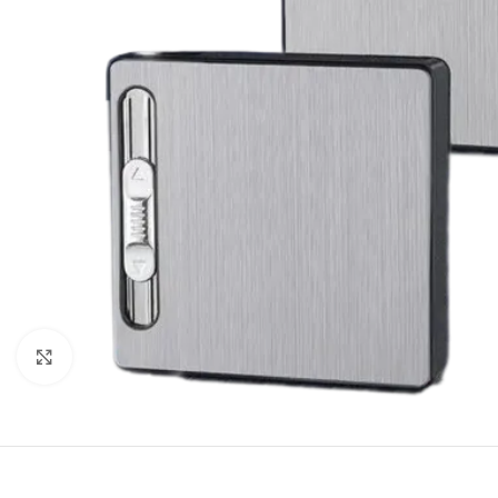
Клацніть, щоб збільшити