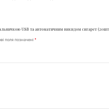
апальничкою USB та автоматичним викидом сигарет (20шт
ові поля позначені
*