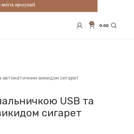
 якість продукції
0
0.00
та автоматичним викидом сигарет
апальничкою USB та
викидом сигарет