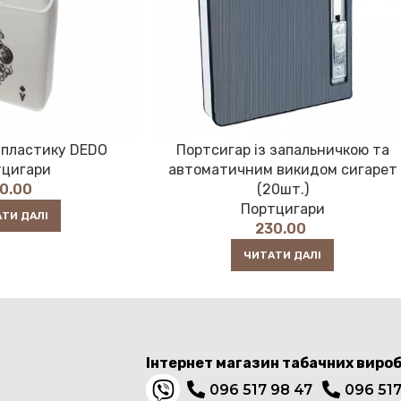
Портсигар із запальничкою та
 пластику DEDO
автоматичним викидом сигарет
тцигари
(20шт.)
00.00
Портцигари
ТИ ДАЛІ
230.00
ЧИТАТИ ДАЛІ
Інтернет магазин табачних вироб
096 517 98 47
096 517